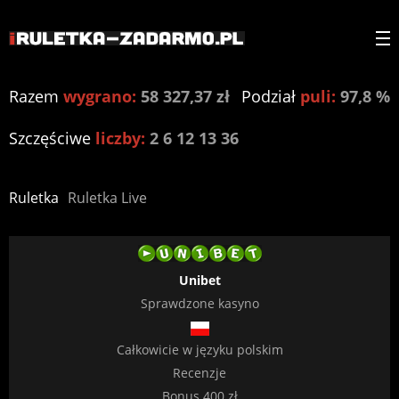
Razem
wygrano:
58 327,37 zł
Podział
puli:
97,8 %
Szczęściwe
liczby:
2 6 12 13 36
Ruletka
Ruletka Live
Unibet
Sprawdzone kasyno
Całkowicie w języku polskim
Recenzje
Bonus 400 zł