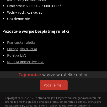
Limit stołu: 600.000 - 3.000.000 Kč
Wolny ruch: czekać spin
Gra demo: nie
Pozostałe werjse bezpłatnej ruletki
Francuska ruletka
Europejska ruletka
Ruletka LIVE
Ruletka Immersive LIVE
Tajemnice
w grze w ruletkę online
Podaj e-mail
Copyright © 2014-2015. Ta strona nie jest kasynem ani usługodawcą loterii. Na
stronie nie można grać za pieniądze a firmy, do których się odnosi, oferują grę
we wszystkie gry za darmo. Strona ma jedynie charakter informacyjny.