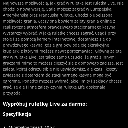
Najnowszą możliwością, jak grać w ruletkę jest ruletka Live. Nie
chodzi o nową wersję. Stale możesz zagrać w Europejską,
Amerykańską oraz Francuską ruletkę. Chodzi o upelszoną
możliwość grania. Łączy ona bowiem zalety grania online z
realistyczną atmosferą prawdziwego stacjonarnego kasyna.
Wystarczy wybrać, w jaką ruletkę chcesz zagrać, usądź przy
stole i za pomocą kamery internetowej dostaniesz się do
prawdziwego kasyna, gdzie grą powiodą cię aktrakcyjne
ktupierki z którymi możesz nawrt porozmawiać. Główną zaletą
gry w ruletkę Live jest także samo uczucie, że graż z innymi
graczami mimo to możesz cieszyć się z domowego zacisza. Jest
zaleta, której odrazu sibie nie uświadomisz, ale czas i koszty
związane z dotarciem do stacjinarnego kasyna mogą być
ogromne. Ponadto możesz wybrać jakie limity i zakłady chcesz
grać. Te ale i inne zalety czynią ruletkę Life doskonałą
przygodą.
Wypróbuj ruletkę Live za darmo:
Specyfikacja
Minimalny zakład: 10 Kč