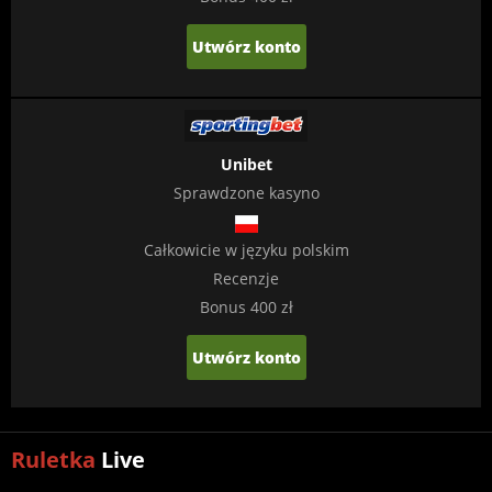
Utwórz konto
Unibet
Sprawdzone kasyno
Całkowicie w języku polskim
Recenzje
Bonus 400 zł
Utwórz konto
Ruletka
Live