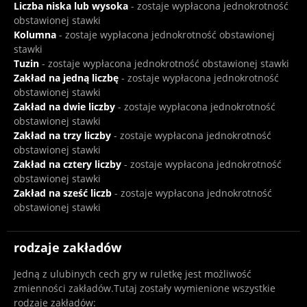
Liczba niska lub wysoka
- zostaje wypłacona jednokrotność
obstawionej stawki
Kolumna
- zostaje wypłacona jednokrotność obstawionej
stawki
Tuzin
- zostaje wypłacona jednokrotność obstawionej stawki
Zakład na jedną liczbę
- zostaje wypłacona jednokrotność
obstawionej stawki
Zakład na dwie liczby
- zostaje wypłacona jednokrotność
obstawionej stawki
Zakład na trzy liczby
- zostaje wypłacona jednokrotność
obstawionej stawki
Zakład na cztery liczby
- zostaje wypłacona jednokrotność
obstawionej stawki
Zakład na sześć liczb
- zostaje wypłacona jednokrotność
obstawionej stawki
rodzaje zakładów
Jedną z ulubinych cech gry w ruletkę jest możliwość
zmienności zakładów.Tutaj zostały wymienione wszystkie
rodzaje zakładów: