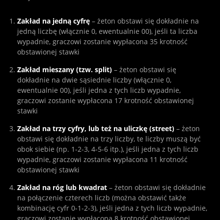
Zakład na jedną cyfrę
– żeton obstawi się dokładnie na
jedną liczbę (włącznie 0, ewentualnie 00), jeśli ta liczba
wypadnie, graczowi zostanie wypłacona 35 krotność
obstawionej stawki
Zakład mieszany (tzw. split)
– żeton obstawi się
dokładnie na dwie sąsiednie liczby (włącznie 0,
ewentualnie 00), jeśli jedna z tych liczb wypadnie,
graczowi zostanie wypłacona 17 krotność obstawionej
stawki
Zakład na trzy cyfry, lub też na uliczkę (street)
– żeton
obstawi się dokładnie na trzy liczby, te liczby muszą być
obok siebie (np. 1-2-3, 4-5-6 itp.), jeśli jedna z tych liczb
wypadnie, graczowi zostanie wypłacona 11 krotność
obstawionej stawki
Zakład na róg lub kwadrat
– żeton obstawi się dokładnie
na połączenie czterech liczb (można obstawić także
kombinację cyfr 0-1-2-3), jeśli jedna z tych liczb wypadnie,
graczowi zostanie wypłacona 8 krotność obstawionej