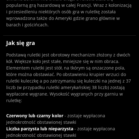
popularną grą hazardową w całej Francji. Wraz z kolonizacją
i przesiedleniu niektórych osób gra w ruletkę została
wprowadzona także do Ameryki gdzie grano głównie w
barach i gościńcach.
Jak się gra
Podstawą ruletki jest obrotowy mechanizm złożony z dwóch
kół. Większe koło jest stałe, mniejsze się w nim obraca.
Elementem ruletki jest stół, na tkórym są onzaczone pola,
które można obstawiać. Po obstawieniu krupier wrzuci do
ruletki kuleczkę a po zatrzymaniu się kuleczki na jednej z 37
liczb (w przypadku ruletki amerykańskiej 38 liczb) zostają
wypłacone wygrane. Wysokość wygranych przy garniu w
ruletkę:
Czerwony lub czarny kolor
- zostaje wypłacona
jednokrotność obstawionej stawki
Liczba parzysta lub nieparzysta
- zostaje wypłacona
jednokrotność obstawionej stawki